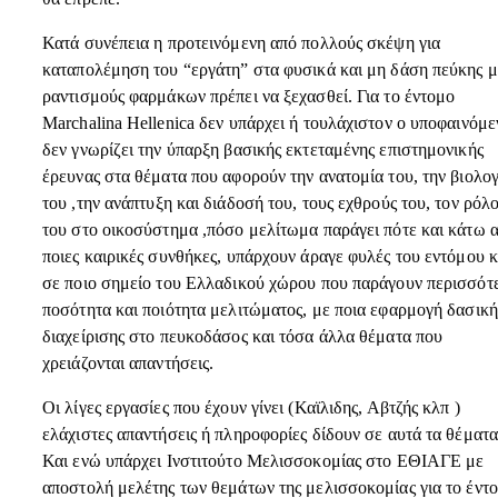
Κατά συνέπεια η προτεινόμενη από πολλούς σκέψη για
καταπολέμηση του “εργάτη” στα φυσικά και μη δάση πεύκης μ
ραντισμούς φαρμάκων πρέπει να ξεχασθεί. Για το έντομο
Marchalina Hellenica δεν υπάρχει ή τουλάχιστον ο υποφαινόμε
δεν γνωρίζει την ύπαρξη βασικής εκτεταμένης επιστημονικής
έρευνας στα θέματα που αφορούν την ανατομία του, την βιολογ
του ,την ανάπτυξη και διάδοσή του, τους εχθρούς του, τον ρόλ
του στο οικοσύστημα ,πόσο μελίτωμα παράγει πότε και κάτω 
ποιες καιρικές συνθήκες, υπάρχουν άραγε φυλές του εντόμου κ
σε ποιο σημείο του Ελλαδικού χώρου που παράγουν περισσότ
ποσότητα και ποιότητα μελιτώματος, με ποια εφαρμογή δασική
διαχείρισης στο πευκοδάσος και τόσα άλλα θέματα που
χρειάζονται απαντήσεις.
Οι λίγες εργασίες που έχουν γίνει (Καϊλιδης, Αβτζής κλπ )
ελάχιστες απαντήσεις ή πληροφορίες δίδουν σε αυτά τα θέματα
Και ενώ υπάρχει Ινστιτούτο Μελισσοκομίας στο ΕΘΙΑΓΕ με
αποστολή μελέτης των θεμάτων της μελισσοκομίας για το έντ