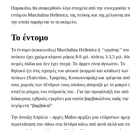
Παρακάτω θα αναφερθούν λίγα στοιχεία από την συνεργασία τ
εντόμου Marchalina Hellenica, της πεύκης και της μέλισσας απ
την οποία παράγεται το πευκόμελο.
Το έντομο
Το έντομο (κοκκοειδες) Marchalina Hellenica ή ‘’εργάτης’’ του
πεύκου έχει χρώμα κίτρινο μήκος 8-9 χιλ. πλάτος 3-3,5 χιλ. δύ
σειρές πόδια και δεν έχει πτερά .Το άρρεν είναι άγνωστο. Το
θηλυκό ζει στις σχισμές του φλοιού (κορμού και κλάδων) των
πεύκων (Χαλεπίου, Τραχείας, Κουκουναριάς) και τρέφεται από
τους χυμούς των δένδρων τους οποίους απομυζά με το μακρύ 
στιλέτο ρύγχος του στόματός του . Για την προφύλαξή του από
διάφορους εχθρούς εγκρίνει μια ουσία βαμβακώδους υφής την
λεγόμενη “βαμβακιά”.
Την άνοιξη Απρίλιο – αρχές Μαΐου αρχίζει μια ελάχιστων ημε
περιπλάνηση του πάνω στα δένδρα κάτω από αυτά αλλά και στ