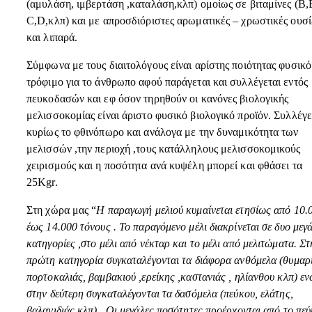
(αμυλάση, ιμβερτάση ,καταλάση,κλπ) ομοίως σε βιταμίνες (Β,
C,D,κλπ) και με απροσδιόριστες αρωματικές – χρωστικές ουσί
και λιπαρά.
Σύμφωνα με τους διαιτολόγους είναι αρίστης ποιότητας φυσικό
τρόφιμο για το άνθρωπο αφού παράγεται και συλλέγεται εντός
πευκοδασών και εφ όσον τηρηθούν οι κανόνες βιολογικής
μελισσοκομίας είναι άριστο φυσικό βιολογικό προϊόν. Συλλέγε
κυρίως το φθινόπωρο και ανάλογα με την δυναμικότητα των
μελισσών ,την περιοχή ,τους κατάλληλους μελισσοκομικούς
χειρισμούς και η ποσότητα ανά κυψέλη μπορεί και φθάσει τα
25Kgr.
Στη χώρα μας “
Η παραγωγή μελιού κυμαίνεται ετησίως από 10.
έως 14.000 τόνους . Το παραγόμενο μέλι διακρίνεται σε δυο μεγ
κατηγορίες ,στο μέλι από νέκταρ και το μέλι από μελιτώματα. Στ
πρώτη κατηγορία συγκαταλέγονται τα διάφορα ανθόμελα (θυμαρ
πορτοκαλιάς, βαμβακιού ,ερείκης ,καστανιάς , ηλίανθου κλπ) ε
στην δεύτερη συγκαταλέγονται τα δασόμελα (πεύκου, ελάτης,
βαλανιδιάς κλπ) . Οι μεγάλες ποσότητες προέρχονται από το πε