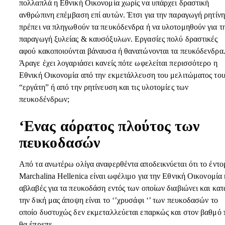
πολλαπλά η Εθνική Οικονομία χωρίς να υπάρχει δραστική
ανθρώπινη επέμβαση επί αυτών. Έτσι για την παραγωγή ρητίνη
πρέπει να πληγωθούν τα πευκόδενδρα ή να υλοτομηθούν για τ
παραγωγή ξυλείας & καυσόξυλων. Εργασίες πολύ δραστικές
αφού κακοποιούνται βάναυσα ή θανατώνονται τα πευκόδενδρα
Άραγε έχει λογαριάσει κανείς πότε ωφελείται περισσότερο η
Εθνική Οικονομία από την εκμετάλλευση του μελιτώματος το
“εργάτη” ή από την ρητίνευση και τις υλοτομίες των
πευκοδένδρων;
‘Ενας αόρατος πλούτος των
πευκοδασών
Από τα ανωτέρω ολίγα αναφερθέντα αποδεικνύεται ότι το έντο
Marchalina Hellenica είναι ωφέλιμο για την Εθνική Οικονομία 
αβλαβές για τα πευκοδάση εντός των οποίων διαβιώνει και κατ
την δική μας άποψη είναι το ‘’χρυσάφι ‘’ των πευκοδασών το
οποίο δυστυχώς δεν εκμεταλλεύεται επαρκώς και στον βαθμό 
θα έπρεπε.