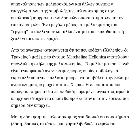
απασχόλησης των μελισσοκόμων και άλλων συναφών
επαγγελμάτων , της συμβολής της μελισσοκομίας στην
οικολογική ισορροπία των δασικών οικοσυστημάτων με την
επικονίαση κλπ. Ένα μεγάλο μέρος του μελιτώματος του
“εργάτη” το συλλέγουν και άλλα έντομα του πευκοδάσους ή
ξεπλένεται από τις βροχές.
Από τα ανωτέρω καταφαίνεται ότι τα πευκοδάση (Χαλεπίου &
Τραχείας ) μαζί με το έντομο Marchalina Hellenica αποτελούν 
σπονδυλική στήλη της μελισσοκομίας. Το μελίτωμα του “εργά
είναι ένας φυσικά ανανεώσιμος πόρος οποίος ορθολογικά
εκμεταλλευόμενος κάλλιστα μπορεί να συμβάλει στην βιώσιμ
ανάπτυξη μιας περιοχής και της Χώρας. Η δε ποσότητα που
παράγεται σήμερα στα πευκοδάση παραμένει άγνωστος αφού 
υπάρχουν στοιχεία τα οποία θα προέκυπταν από την έρευνα πο
σήμερα δεν υπάρχει.
Με την άσκηση της μελισσοκομίας στα δασικά οικοσυστήματα
(δάση, δασικές εκτάσεις ,και χορτολιβαδικές ) ωφελείται