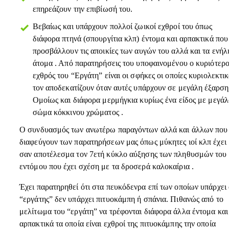
επηρεάζουν την επιβίωσή του.
Βεβαίως και υπάρχουν πολλοί ζωικοί εχθροί του όπως
διάφορα πτηνά (σπουργίτια κλπ) έντομα και αρπακτικά που
προσβάλλουν τις αποικίες των αυγών του αλλά και τα ενήλ
άτομα . Από παρατηρήσεις του υποφαινομένου ο κυριότερο
εχθρός του “Εργάτη” είναι οι σφήκες οι οποίες κυριολεκτι
τον αποδεκατίζουν όταν αυτές υπάρχουν σε μεγάλη έξαρση
Ομοίως και διάφορα μερμήγκια κυρίως ένα είδος με μεγάλ
σώμα κόκκινου χρώματος .
Ο συνδυασμός των ανωτέρω παραγόντων αλλά και άλλων που
διαφεύγουν των παρατηρήσεων μας όπως μύκητες ιοί κλπ έχει
σαν αποτέλεσμα τον 7ετή κύκλο αύξησης των πληθυσμών του
εντόμου που έχει σχέση με τα δροσερά καλοκαίρια .
Έχει παρατηρηθεί ότι στα πευκόδενρα επί των οποίων υπάρχει
“εργάτης” δεν υπάρχει πιτυοκάμπη ή σπάνια. Πιθανώς από το
μελίτωμα του “εργάτη” να τρέφονται διάφορα άλλα έντομα και
αρπακτικά τα οποία είναι εχθροί της πιτυοκάμπης την οποία