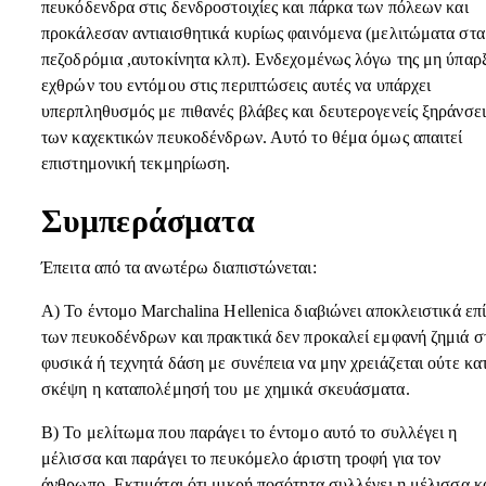
πευκόδενδρα στις δενδροστοιχίες και πάρκα των πόλεων και
προκάλεσαν αντιαισθητικά κυρίως φαινόμενα (μελιτώματα στα
πεζοδρόμια ,αυτοκίνητα κλπ). Ενδεχομένως λόγω της μη ύπαρ
εχθρών του εντόμου στις περιπτώσεις αυτές να υπάρχει
υπερπληθυσμός με πιθανές βλάβες και δευτερογενείς ξηράνσει
των καχεκτικών πευκοδένδρων. Αυτό το θέμα όμως απαιτεί
επιστημονική τεκμηρίωση.
Συμπεράσματα
Έπειτα από τα ανωτέρω διαπιστώνεται:
Α) Το έντομο Marchalina Hellenica διαβιώνει αποκλειστικά επ
των πευκοδένδρων και πρακτικά δεν προκαλεί εμφανή ζημιά σ
φυσικά ή τεχνητά δάση με συνέπεια να μην χρειάζεται ούτε κα
σκέψη η καταπολέμησή του με χημικά σκευάσματα.
Β) Το μελίτωμα που παράγει το έντομο αυτό το συλλέγει η
μέλισσα και παράγει το πευκόμελο άριστη τροφή για τον
άνθρωπο. Εκτιμάται ότι μικρή ποσότητα συλλέγει η μέλισσα κ