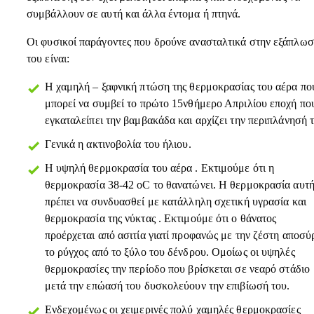
συμβάλλουν σε αυτή και άλλα έντομα ή πτηνά.
Οι φυσικοί παράγοντες που δρούνε ανασταλτικά στην εξάπλω
του είναι:
Η χαμηλή – ξαφνική πτώση της θερμοκρασίας του αέρα πο
μπορεί να συμβεί το πρώτο 15νθήμερο Απριλίου εποχή πο
εγκαταλείπει την βαμβακάδα και αρχίζει την περιπλάνησή τ
Γενικά η ακτινοβολία του ήλιου.
Η υψηλή θερμοκρασία του αέρα . Εκτιμούμε ότι η
θερμοκρασία 38-42 οC το θανατώνει. Η θερμοκρασία αυτ
πρέπει να συνδυασθεί με κατάλληλη σχετική υγρασία και
θερμοκρασία της νύκτας . Εκτιμούμε ότι ο θάνατος
προέρχεται από ασιτία γιατί προφανώς με την ζέστη αποσύ
το ρύγχος από το ξύλο του δένδρου. Ομοίως οι υψηλές
θερμοκρασίες την περίοδο που βρίσκεται σε νεαρό στάδιο
μετά την επώασή του δυσκολεύουν την επιβίωσή του.
Ενδεχομένως οι χειμερινές πολύ χαμηλές θερμοκρασίες