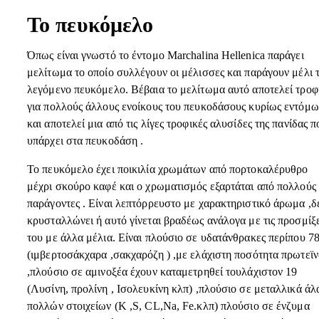
Το πευκόμελο
Όπως είναι γνωστό το έντομο Marchalina Hellenica παράγει
μελίτωμα το οποίο συλλέγουν οι μέλισσες και παράγουν μέλι 
λεγόμενο πευκόμελο. Βέβαια το μελίτωμα αυτό αποτελεί τροφ
για πολλούς άλλους ενοίκους του πευκοδάσους κυρίως εντόμω
και αποτελεί μια από τις λίγες τροφικές αλυσίδες της πανίδας π
υπάρχει στα πευκοδάση .
Το πευκόμελο έχει ποικιλία χρωμάτων από πορτοκαλέρυθρο
μέχρι σκούρο καφέ και ο χρωματισμός εξαρτάται από πολλούς
παράγοντες . Είναι λεπτόρρευστο με χαρακτηριστικό άρωμα ,δ
κρυσταλλώνει ή αυτό γίνεται βραδέως ανάλογα με τις προσμίξε
του με άλλα μέλια. Είναι πλούσιο σε υδατάνθρακες περίπου 7
(ιμβερτοσάκχαρα ,σακχαρόζη ) ,με ελάχιστη ποσότητα πρωτεϊ
,πλούσιο σε αμινοξέα έχουν καταμετρηθεί τουλάχιστον 19
(Λυσίνη, προλίνη , Ισολευκίνη κλπ) ,πλούσιο σε μεταλλικά άλ
πολλών στοιχείων (Κ ,S, CL,Na, Fe.κλπ) πλούσιο σε ένζυμα