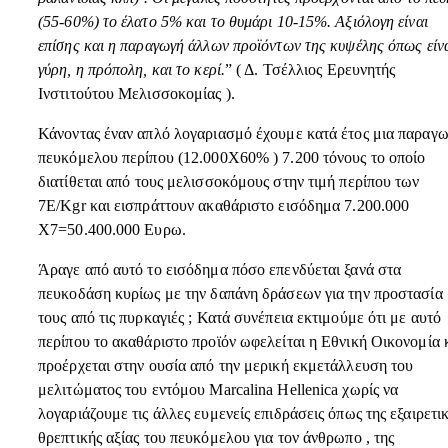
(55-60%) το έλατο 5% και το θυμάρι 10-15%. Αξιόλογη είναι
επίσης και η παραγωγή άλλων προϊόντων της κυψέλης όπως είνα
γύρη, η πρόπολη, και το κερί.
” ( Δ. Τσέλλιος Ερευνητής
Ινστιτούτου Μελισσοκομίας ).
Κάνοντας έναν απλό λογαριασμό έχουμε κατά έτος μια παραγ
πευκόμελου περίπου (12.000Χ60% ) 7.200 τόνους το οποίο
διατίθεται από τους μελισσοκόμους στην τιμή περίπου των
7E/Kgr και εισπράττουν ακαθάριστο εισόδημα 7.200.000
Χ7=50.400.000 Ευρω.
Άραγε από αυτό το εισόδημα πόσο επενδύεται ξανά στα
πευκοδάση κυρίως με την δαπάνη δράσεων για την προστασία
τους από τις πυρκαγιές ; Κατά συνέπεια εκτιμούμε ότι με αυτό
περίπου το ακαθάριστο προϊόν ωφελείται η Εθνική Οικονομία 
προέρχεται στην ουσία από την μερική εκμετάλλευση του
μελιτώματος του εντόμου Marcalina Hellenica χωρίς να
λογαριάζουμε τις άλλες ευμενείς επιδράσεις όπως της εξαιρετι
θρεπτικής αξίας του πευκόμελου για τον άνθρωπο , της