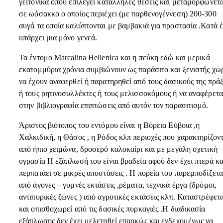
γειτονικά όπου επιλέγει κατάλληλες θέσεις και μεταμορφώνετα
σε ωόσακκο ο οποίος περιέχει (με παρθενογέννεση) 200-300
αυγά τα οποία καλύπτονται με βαμβακιά για προστασία .Κατά έ
υπάρχει μια μόνο γενεά.
Τα έντομο Marcalina Hellenica και η πεύκη εδώ και μερικά
εκατομμύρια χρόνια συμβιώνουν ως παράσιτο και ξενιστής χωρ
να έχουν αναφερθεί ή παρατηρηθεί από τους δασικούς της πρά
ή τους ρητινοσυλλέκτες ή τους μελισσοκόμους ή να αναφέρετα
στην βιβλιογραφία επιπτώσεις από αυτόν τον παρασιτισμό.
Άριστος βιότοπος του εντόμου είναι η Βόρεια Εύβοια ,η
Χαλκιδική, η Θάσος , η Ρόδος κλπ περιοχές που χαρακτηρίζοντ
από ήπιο χειμώνα, δροσερό καλοκαίρι και με μεγάλη σχετική
υγρασία Η εξάπλωσή του είναι βραδεία αφού δεν έχει πτερά κα
περπατάει σε μικρές αποστάσεις . Η πορεία του παρεμποδίζετα
από άγονες – γυμνές εκτάσεις ,ρέματα, τεχνικά έργα (δρόμοι,
αντιπυρικές ζώνες ) από αγροτικές εκτάσεις κλπ. Καταστρέφετα
και οπισθοχωρεί από τις δασικές πυρκαγιές .Η διαδικασία
εξάπλωσης δεν έχει μελετηθεί επαρκώς και ενδεχομένως να