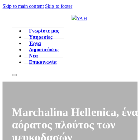
Skip to main content
Skip to footer
Γνωρίστε μας
Υπηρεσίες
Έργα
Δημοσιεύσεις
Νέα
Επικοινωνία
Marchalina Hellenica, ένα
αόρατος πλούτος των
πευκοδασών