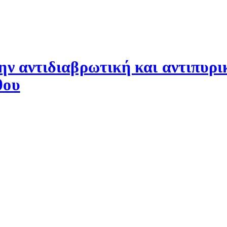
ην αντιδιαβρωτική και αντιπυρι
θου