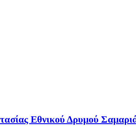
τασίας Εθνικού Δρυμού Σαμαρι