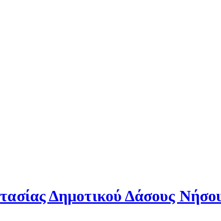
τασίας Δημοτικού Δάσους Νήσο