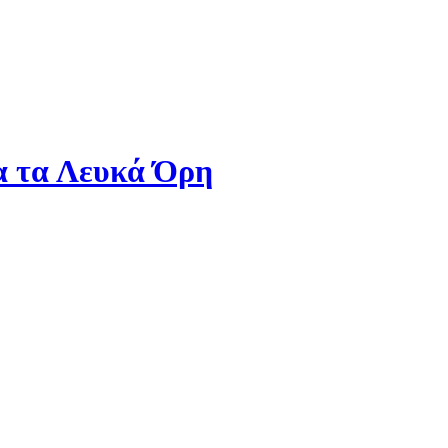
α τα Λευκά Όρη