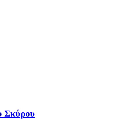
υ Σκύρου