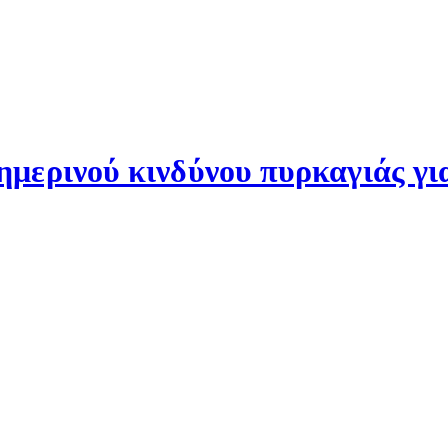
μερινού κινδύνου πυρκαγιάς γι