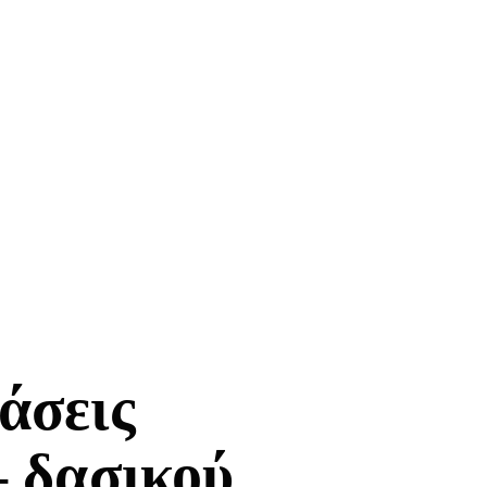
άσεις
– δασικού