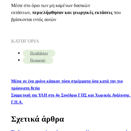
Μέσα στο όριο των μη καμένων δασικών
εκτάσεων,
περιελήφθησαν και γεωργικές εκτάσεις
που
βρίσκονται εντός αυτών
ΚΑΤΗΓΟΡΙΑ
Περιβάλλον
Πυρκαγιές
Μέσα σε ένα χρόνο κάηκαν τόσα στρέμματα όσα κατά την πιο
πρόσφατη 8ετία
Συμμετοχή της ΥΛΗ στο 4ο Συνέδριο ΓΠΣ και Χωρικής Ανάλυσης 
Γ.Π.Α.
Σχετικά άρθρα