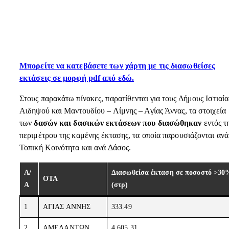
Μπορείτε να κατεβάσετε των χάρτη με τις διασωθείσες
εκτάσεις σε μορφή pdf από εδώ.
Στους παρακάτω πίνακες, παρατίθενται για τους Δήμους Ιστιαία
Αιδηψού και Μαντουδίου – Λίμνης – Αγίας Άννας, τα στοιχεία
των
δασών και δασικών εκτάσεων που διασώθηκαν
εντός τ
περιμέτρου της καμένης έκτασης, τα οποία παρουσιάζονται ανά
Τοπική Κοινότητα και ανά Δάσος.
Α/
Διασωθείσα έκταση σε ποσοστό >30
ΟΤΑ
Α
(στρ)
1
ΑΓΙΑΣ ΑΝΝΗΣ
333.49
2
ΑΜΕΛΑΝΤΩΝ
4.605,31