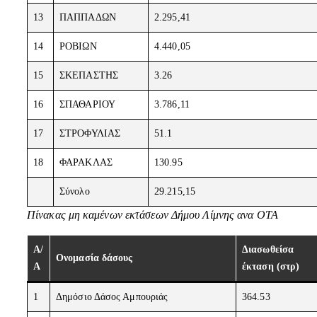
13
ΠΑΠΠΑΔΩΝ
2.295,41
14
ΡΟΒΙΩΝ
4.440,05
15
ΣΚΕΠΑΣΤΗΣ
3.26
16
ΣΠΑΘΑΡΙΟΥ
3.786,11
17
ΣΤΡΟΦΥΛΙΑΣ
51.1
18
ΦΑΡΑΚΛΑΣ
130.95
Σύνολο
29.215,15
Πίνακας μη καμένων εκτάσεων Δήμου Λίμνης ανα ΟΤΑ
Α/
Διασωθείσα
Ονομασία δάσους
Α
έκταση (στρ)
1
Δημόσιο Δάσος Αμπουριάς
364.53