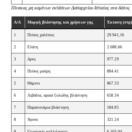
Πίνακας μη καμένων εκτάσεων Δασαρχείου Ιστιαίας ανα δάσος
Α/Α
Μορφή βλάστησης και χρήσεων γης
Έκταση (στρ
1
Πεύκη χαλέπιος
29.941,16
2
Ελάτη
2.688,66
3
Δρυς
977.29
4
Πεύκη μαύρη
884.41
5
Θάμνοι
867.33
6
Λιβάδια, αραιά ξυλώδης βλάστηση
658.34
7
Παραποτάμια βλάστηση
184.85
8
Άγονα
321.24
9
Γεωργικές καλλιέργειες
6.103,04