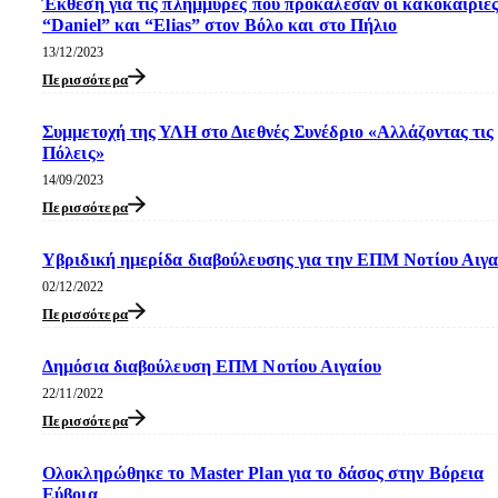
Έκθεση για τις πλημμύρες που προκάλεσαν οι κακοκαιρίε
“Daniel” και “Elias” στον Βόλο και στο Πήλιο
13/12/2023
Περισσότερα
Συμμετοχή της ΥΛΗ στο Διεθνές Συνέδριο «Αλλάζοντας τις
Πόλεις»
14/09/2023
Περισσότερα
Υβριδική ημερίδα διαβούλευσης για την ΕΠΜ Νοτίου Αιγα
02/12/2022
Περισσότερα
Δημόσια διαβούλευση ΕΠΜ Νοτίου Αιγαίου
22/11/2022
Περισσότερα
Ολοκληρώθηκε το Master Plan για το δάσος στην Βόρεια
Εύβοια